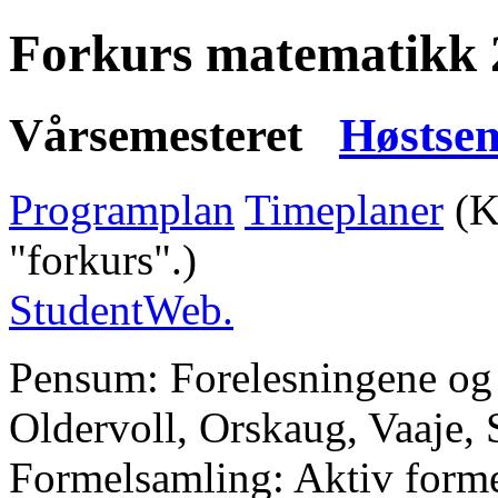
Forkurs matematikk 
Vårsemesteret
Høstsem
Programplan
Timeplaner
(K
"forkurs".)
StudentWeb.
Pensum: Forelesningene o
Oldervoll, Orskaug, Vaaje, 
Formelsamling: Aktiv forme