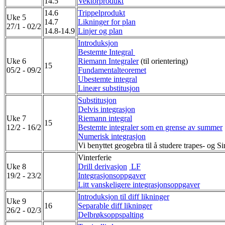
14.5
Vektorprodukt
14.6
Trippelprodukt
Uke 5
14.7
Likninger for plan
27/1 - 02/2
14.8-14.9
Linjer og plan
Introduksjon
Bestemte Integral
Uke 6
Riemann Integraler
(til orientering)
15
05/2 - 09/2
Fundamentalteoremet
Ubestemte integral
Lineær substitusjon
Substitusjon
Delvis integrasjon
Uke 7
Riemann integral
15
12/2 - 16/2
Bestemte integraler som en grense av summer
Numerisk integrasjon
Vi benyttet geogebra til å studere trapes- og 
Vinterferie
Uke 8
Drill derivasjon
LF
19/2 - 23/2
Integrasjonsoppgaver
Litt vanskeligere integrasjonsoppgaver
Introduksjon til diff likninger
Uke 9
16
Separable diff likninger
26/2 - 02/3
Delbrøksoppspalting