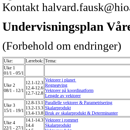
Kontakt halvard.fausk@hio
Undervisningsplan Vår
(Forbehold om endringer)
Uke:
Lærebok:
Tema:
Uke 1
01/1 - 05/1
Vektorer i planet
12.1-12.3
Uke 2
Regneøving
12.4-12.6
08/1 - 12/1
Vektorer på koordinatform
12.7-12.8
Lengde av vektorer
12.8-13.1
Parallelle vektorer & Parametrisering
Uke 3
13.2-13.3
Skalarprodukt
15/1 - 19/1
13.4-13.8
Bruk av skalarprodukt & Determinanter
14.1-14.3
Vektorer i rommet
Uke 4
14.4
Skalarprodukt
22/1 - 27/1