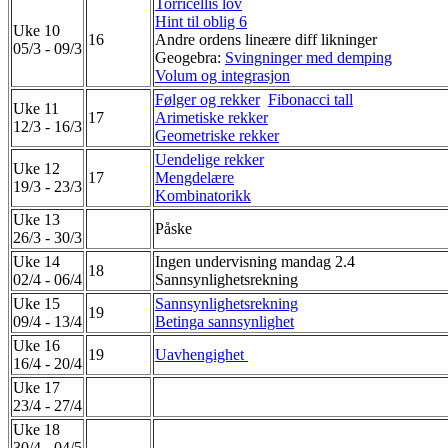
Torricellis lov
Hint til oblig 6
Uke 10
16
Andre ordens lineære diff likninger
05/3 - 09/3
Geogebra:
Svingninger med demping
Volum og integrasjon
Følger og rekker
Fibonacci tall
Uke 11
17
Arimetiske rekker
12/3 - 16/3
Geometriske rekker
Uendelige rekker
Uke 12
17
Mengdelære
19/3 - 23/3
Kombinatorikk
Uke 13
Påske
26/3 - 30/3
Uke 14
Ingen undervisning mandag 2.4
18
02/4 - 06/4
Sannsynlighetsrekning
Uke 15
Sannsynlighetsrekning
19
09/4 - 13/4
Betinga sannsynlighet
Uke 16
19
Uavhengighet
16/4 - 20/4
Uke 17
23/4 - 27/4
Uke 18
30/4 - 04/5