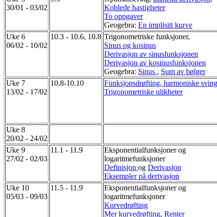
30/01 - 03/02
Koblede hastigheter
To oppgaver
Geogebra:
En implisitt kurve
Uke 6
10.3 - 10.6, 10.8
Trigonometriske funksjoner,
06/02 - 10/02
Sinus og kosinus
Derivasjon av sinusfunksjonen
Derivasjon av kosinusfunksjonen
Geogebra:
Sinus
,
Sum av bølger
Uke 7
10.8-10.10
Funksjonsdrøfting, harmoniske svin
13/02 - 17/02
Trigonometriske ulikheter
Uke 8
20/02 - 24/02
Uke 9
11.1 - 11.9
Eksponentialfunksjoner og
27/02 - 02/03
logaritmefunksjoner
Definisjon
og
Derivasjon
Eksempler på derivasjon
Uke 10
11.5 - 11.9
Eksponentialfunksjoner og
05/03 - 09/03
logaritmefunksjoner
Kurvedrøfting
Mer kurvedrøfting, Renter