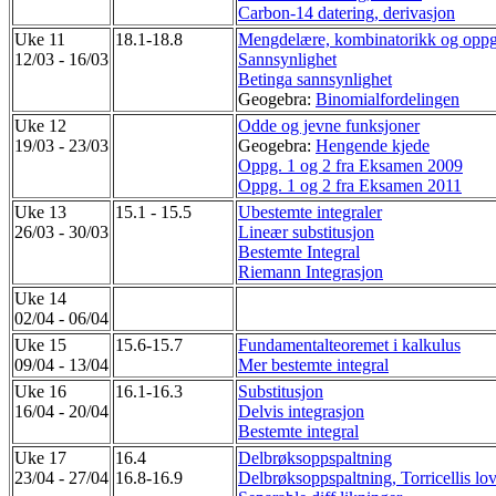
Carbon-14 datering, derivasjon
Uke 11
18.1-18.8
Mengdelære, kombinatorikk og opp
12/03 - 16/03
Sannsynlighet
Betinga sannsynlighet
Geogebra:
Binomialfordelingen
Uke 12
Odde og jevne funksjoner
19/03 - 23/03
Geogebra:
Hengende kjede
Oppg. 1 og 2 fra Eksamen 2009
Oppg. 1 og 2 fra Eksamen 2011
Uke 13
15.1 - 15.5
Ubestemte integraler
26/03 - 30/03
Lineær substitusjon
Bestemte Integral
Riemann Integrasjon
Uke 14
02/04 - 06/04
Uke 15
15.6-15.7
Fundamentalteoremet i kalkulus
09/04 - 13/04
Mer bestemte integral
Uke 16
16.1-16.3
Substitusjon
16/04 - 20/04
Delvis integrasjon
Bestemte integral
Uke 17
16.4
Delbrøksoppspaltning
23/04 - 27/04
16.8-16.9
Delbrøksoppspaltning, Torricellis lo