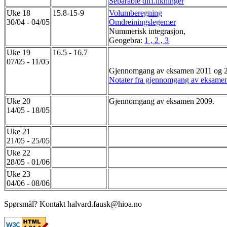
Separable diff.likninger
Uke 18
15.8-15-9
Volumberegning
30/04 - 04/05
Omdreiningslegemer
Nummerisk integrasjon,
Geogebra:
1 ,
2 ,
3
Uke 19
16.5 - 16.7
07/05 - 11/05
Gjennomgang av eksamen 2011 og 
Notater fra gjennomgang av eksame
Uke 20
Gjennomgang av eksamen 2009.
14/05 - 18/05
Uke 21
21/05 - 25/05
Uke 22
28/05 - 01/06
Uke 23
04/06 - 08/06
Spørsmål? Kontakt halvard.fausk@hioa.no