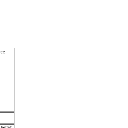
er:
heftet: