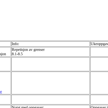
Info:
Ukeoppgav
Repetisjon av grenser
asjon
8.1-8.5
ne
Notat med oppgaver:
Oppgaver i 