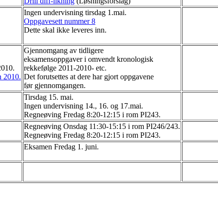
Drill diff-likning
(Løsningsforslag)
Ingen undervisning tirsdag 1.mai.
Oppgavesett nummer 8
Dette skal ikke leveres inn.
Gjennomgang av tidligere
eksamensoppgaver i omvendt kronologisk
2010.
rekkefølge 2011-2010- etc.
n 2010.
Det forutsettes at dere har gjort oppgavene
før gjennomgangen.
Tirsdag 15. mai.
Ingen undervisning 14., 16. og 17.mai.
Regneøving Fredag 8:20-12:15 i rom PI243.
Regneøving Onsdag 11:30-15:15 i rom PI246/243.
Regneøving Fredag 8:20-12:15 i rom PI243.
Eksamen Fredag 1. juni.