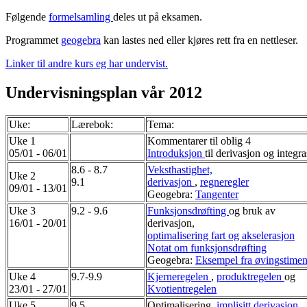
Følgende
formelsamling
deles ut på eksamen.
Programmet
geogebra
kan lastes ned eller kjøres rett fra en nettleser.
Linker til andre kurs eg har undervist.
Undervisningsplan vår 2012
Uke:
Lærebok:
Tema:
Uke 1
Kommentarer til oblig 4
05/01 - 06/01
Introduksjon
til derivasjon og integr
8.6 - 8.7
Veksthastighet,
Uke 2
9.1
derivasjon
,
regneregler
09/01 - 13/01
Geogebra:
Tangenter
Uke 3
9.2 - 9.6
Funksjonsdrøfting
og bruk av
16/01 - 20/01
derivasjon,
optimalisering fart og akselerasjon
Notat om funksjonsdrøfting
Geogebra:
Eksempel fra øvingstime
Uke 4
9.7-9.9
Kjerneregelen
,
produktregelen
og
23/01 - 27/01
Kvotientregelen
Uke 5
9.5
Optimalisering,
implisitt derivasjon,