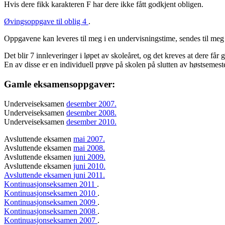
Hvis dere fikk karakteren F har dere ikke fått godkjent obligen.
Øvingsoppgave til oblig 4
.
Oppgavene kan leveres til meg i en undervisningstime, sendes til meg 
Det blir 7 innleveringer i løpet av skoleåret, og det kreves at dere får
En av disse er en individuell prøve på skolen på slutten av høstsemes
Gamle eksamensoppgaver:
Underveiseksamen
desember 2007.
Underveiseksamen
desember 2008.
Underveiseksamen
desember 2010.
Avsluttende eksamen
mai 2007.
Avsluttende eksamen
mai 2008.
Avsluttende eksamen
juni 2009.
Avsluttende eksamen
juni 2010.
Avsluttende eksamen
juni 2011.
Kontinuasjonseksamen 2011
.
Kontinuasjonseksamen 2010
.
Kontinuasjonseksamen 2009
.
Kontinuasjonseksamen 2008
.
Kontinuasjonseksamen 2007
.