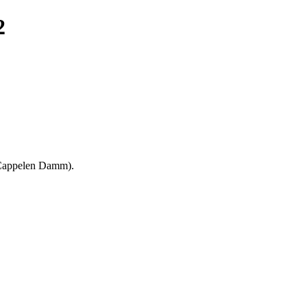
2
(Cappelen Damm).