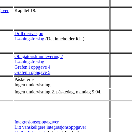
gaver
Kapittel 18.
Drill derivasjon
Løsningsforslag
(Det inneholder feil.)
Obligatorisk innlevering 7
Løsningsforslag
Grafen i oppgave 4
Grafen i oppgave 5
Påskeferie
Ingen undervisning
Ingen undervisning 2. påskedag, mandag 9.04.
Integrasjonsoppgagaver
v
Litt vanskeligere integrasjonsoppgaver